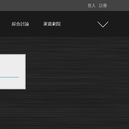
登入
註冊
綜合討論
家庭劇院