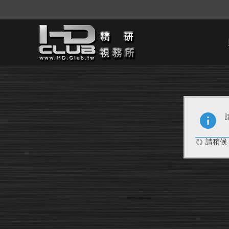
請稍候..