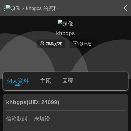
›
khbgps 的資料
khbgps
加為好友
發訊息
個人資料
主題
回覆
khbgps
(UID: 24099)
信箱狀態：
未驗證