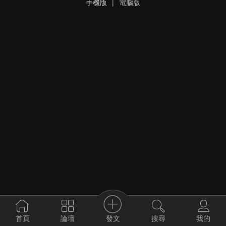
手機版
|
電腦版
發文
首頁
論壇
搜尋
我的