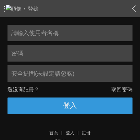
›
登錄
安全提問(未設定請忽略)
還沒有註冊？
取回密碼
登入
首頁
|
登入
|
註冊