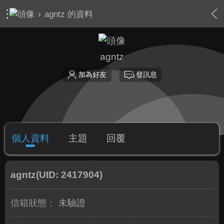
›
agntz 的資料
agntz
加為好友
發訊息
個人資料
主題
回覆
agntz
(UID: 2417904)
信箱狀態：
未驗證