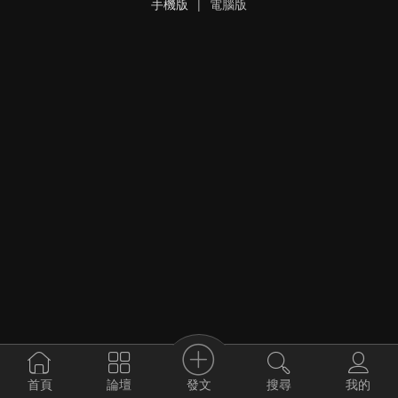
手機版
|
電腦版
發文
首頁
論壇
搜尋
我的