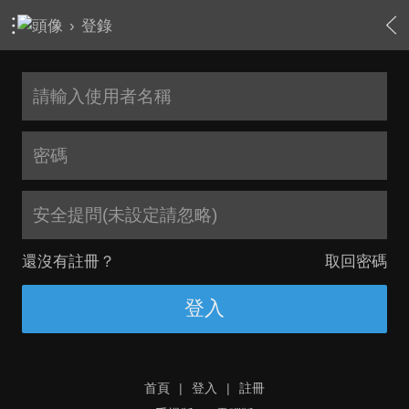
›
登錄
安全提問(未設定請忽略)
還沒有註冊？
取回密碼
登入
首頁
|
登入
|
註冊