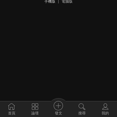
手機版
|
電腦版
發文
首頁
論壇
搜尋
我的