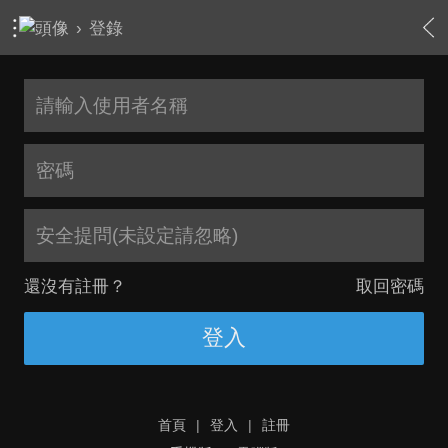
›
登錄
安全提問(未設定請忽略)
還沒有註冊？
取回密碼
登入
首頁
|
登入
|
註冊