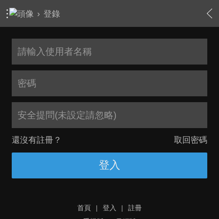
›
登錄
安全提問(未設定請忽略)
還沒有註冊？
取回密碼
登入
首頁
|
登入
|
註冊