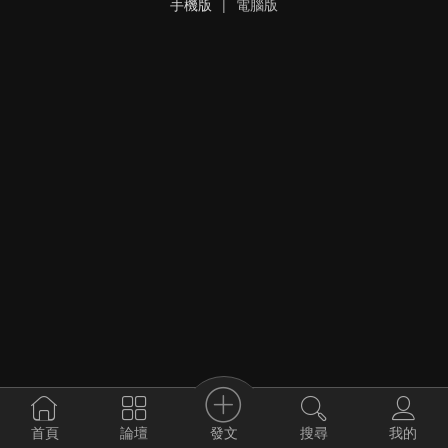
手機版
|
電腦版
發文
首頁
論壇
搜尋
我的