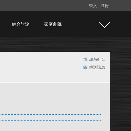
登入
註冊
綜合討論
家庭劇院
加為好友
傳送訊息