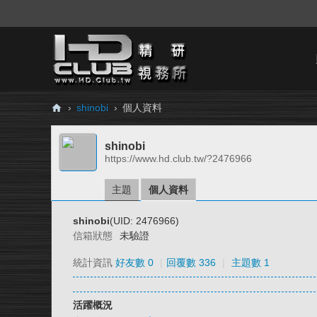
›
shinobi
›
個人資料
H
shinobi
D.
https://www.hd.club.tw/?2476966
Cl
ub
主題
個人資料
精
shinobi
(UID: 2476966)
研
信箱狀態
未驗證
視
統計資訊
好友數 0
|
回覆數 336
|
主題數 1
務
所
活躍概況