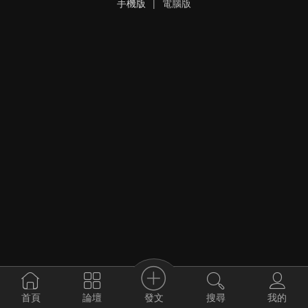
手機版
|
電腦版
發文
首頁
論壇
搜尋
我的