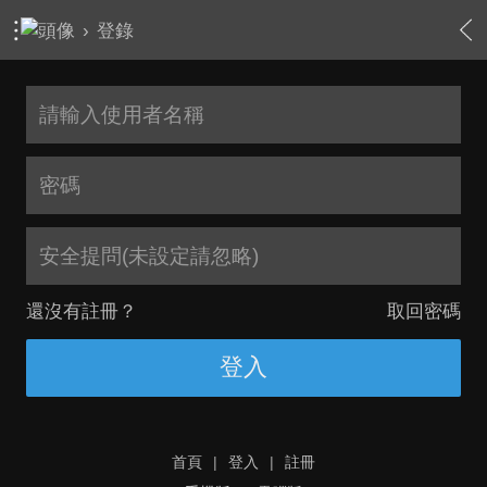
›
登錄
安全提問(未設定請忽略)
還沒有註冊？
取回密碼
登入
首頁
|
登入
|
註冊