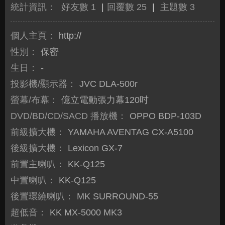
統計資訊：
好友數 1
|
回覆數 25
|
主題數 3
個人主頁：
http://
性別：
保密
生日：
-
投影機/顯示器：
JVC DLA-500r
螢幕/布幕：
億立電動張力幕120吋
DVD/BD/CD/SACD 播放機：
OPPO BDP-103D
前級擴大機：
YAMAHA AVENTAG CX-A5100
後級擴大機：
Lexicon GX-7
前置主喇叭：
KK-Q125
中置喇叭：
KK-Q125
後置環繞喇叭：
MK SURROUND-55
超低音：
KK MX-5000 MK3