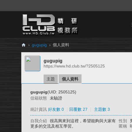
›
gugupig
›
個人資料
H
gugupig
D.
https://www.hd.club.tw/?2505125
Cl
ub
主題
個人資料
精
gugupig
(UID: 2505125)
研
信箱狀態
未驗證
視
統計資訊
好友數 0
|
回覆數 27
|
主題數 3
務
自我介紹
很高興來到這裡，希望能夠與大家有
性別
所
更多的交流及相互學習。
匿稱