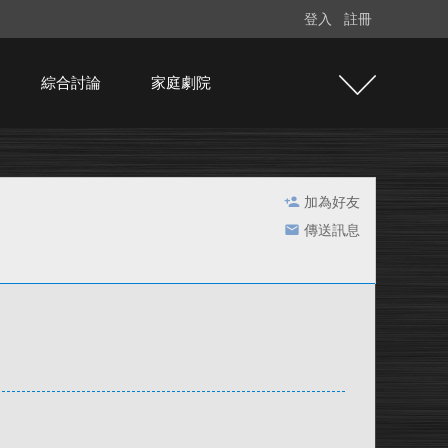
登入
註冊
綜合討論
家庭劇院
加為好友
傳送訊息