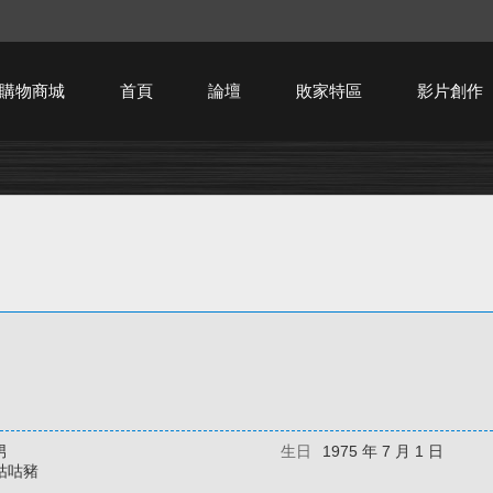
購物商城
首頁
論壇
敗家特區
影片創作
HTPC技術討論
男
生日
1975 年 7 月 1 日
咕咕豬