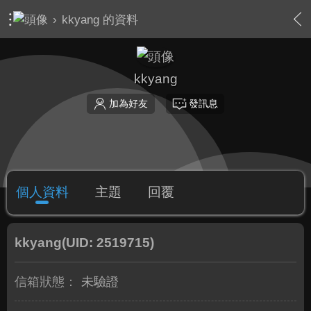
›
kkyang 的資料
kkyang
加為好友
發訊息
個人資料
主題
回覆
kkyang
(UID: 2519715)
信箱狀態：
未驗證