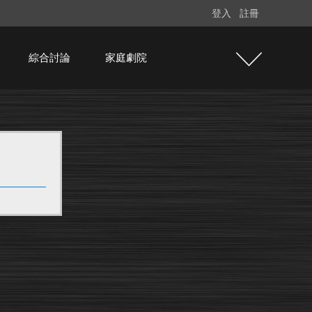
登入
註冊
綜合討論
家庭劇院