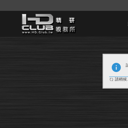
請稍候..