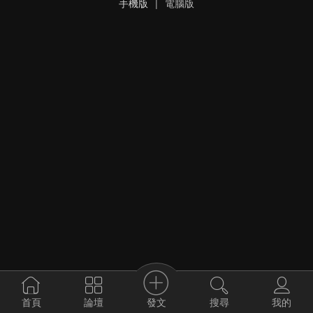
手機版
|
電腦版
發文
首頁
論壇
搜尋
我的