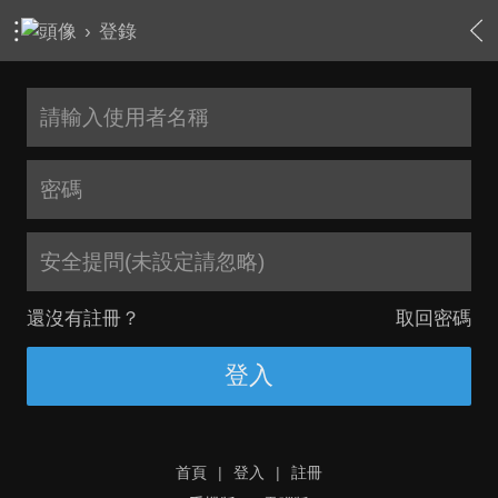
›
登錄
安全提問(未設定請忽略)
還沒有註冊？
取回密碼
登入
首頁
|
登入
|
註冊