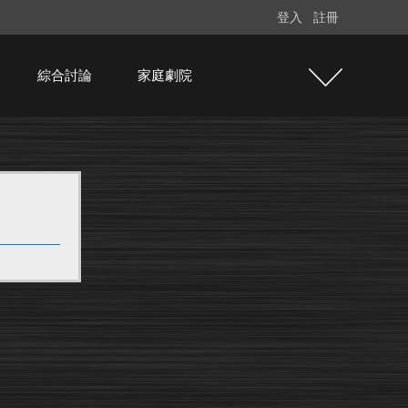
登入
註冊
綜合討論
家庭劇院