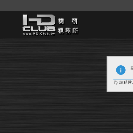
請稍候..