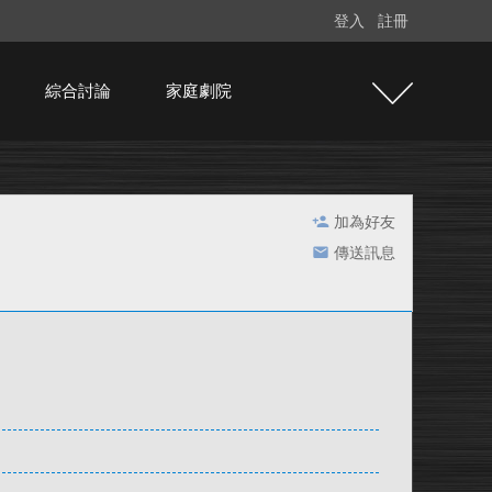
登入
註冊
綜合討論
家庭劇院
加為好友
傳送訊息