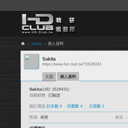
›
Sakita
›
個人資料
H
Sakita
D.
https://www.hd.club.tw/?2528431
Cl
ub
主題
個人資料
精
Sakita
(UID: 2528431)
研
信箱狀態
已驗證
視
統計資訊
好友數 0
|
回覆數 4
|
主題數 1
務
性別
保密
生日
-
所