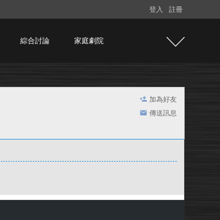
登入
註冊
綜合討論
家庭劇院
加為好友
傳送訊息