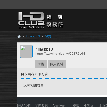
›
hijackps3
›
好友
H
hijackps3
D.
https://www.hd.club.tw/?2872164
Cl
ub
主題
個人資料
精
目前共有
0
個好友
研
視
沒有相關成員
務
所
聯絡我們
|
問題反映
|
Archiver
|
手機版
|
小黑屋
|
本網