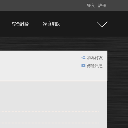
登入
註冊
綜合討論
家庭劇院
加為好友
傳送訊息