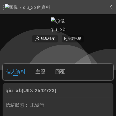
›
qiu_xb 的資料
qiu_xb
加為好友
發訊息
個人資料
主題
回覆
qiu_xb
(UID: 2542723)
信箱狀態：
未驗證