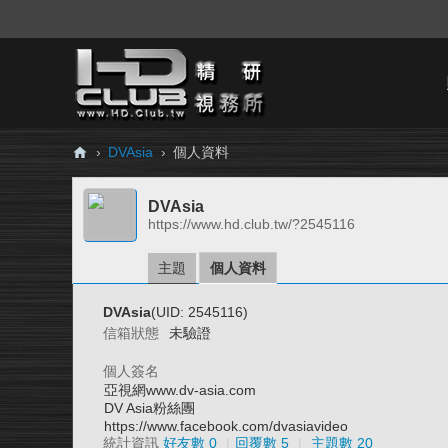
›
DVAsia
›
個人資料
H
DVAsia
D.
https://www.hd.club.tw/?2545116
Cl
ub
主題
個人資料
精
DVAsia
(UID: 2545116)
研
信箱狀態
未驗證
視
個人簽名
務
亞視網www.dv-asia.com
DV Asia粉絲團
所
https://www.facebook.com/dvasiavideo
統計資訊
好友數 0
|
回覆數 5
|
主題數 20