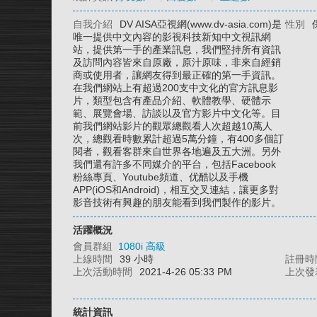
自我介紹
DV AISA亞視網(www.dv-asia.com)是
性別
唯一提供中文內容的影視科技新知中文視訊網
站，提供第一手的產業訊息，我們堅持所有資訊
及訪問內容皆來自原廠，原汁原味，非來自經銷
商或使用者，讓網友得到最正確的第一手資訊。
在我們網站上有超過200支中文化的官方訊息影
片，類型包含有產品介紹、軟體教學、硬體示
範、展覽會場、訪談以及官方影片中文化等。目
前我們網站影片的觀眾總觀看人次超越10萬人
次，總觀看時數累計超過5萬分鐘，有400多個訂
閱者，觀看客群來自世界各地遍及五大洲。另外
我們還有許多不同媒介的平台，包括Facebook
粉絲專頁、Youtube頻道、优酷以及手機
APP(iOS和Android)，相互交叉連結，讓更多對
影音技術有興趣的朋友能看到我們製作的影片。
活躍概況
會員群組
1080i 高級
上線時間
39 小時
註冊時
上次活動時間
2021-4-26 05:33 PM
上次發
統計資訊