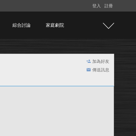
登入
註冊
綜合討論
家庭劇院
加為好友
傳送訊息