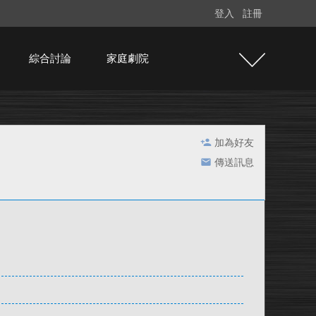
登入
註冊
綜合討論
家庭劇院
加為好友
傳送訊息