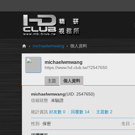
›
michaelwmwang
›
個人資料
H
michaelwmwang
D.
https://www.hd.club.tw/?2547650
Cl
ub
主題
個人資料
精
michaelwmwang
(UID: 2547650)
研
信箱狀態
未驗證
視
統計資訊
好友數 0
|
回覆數 14
|
主題數 2
務
性別
保密
生日
-
所