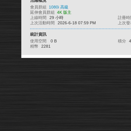
活躍概況
會員群組
1080i 高級
延伸會員群組
4K 版主
上線時間
29 小時
註冊時
上次活動時間
2026-6-18 07:59 PM
上次發
統計資訊
使用空間
0 B
積分
精幣
2281