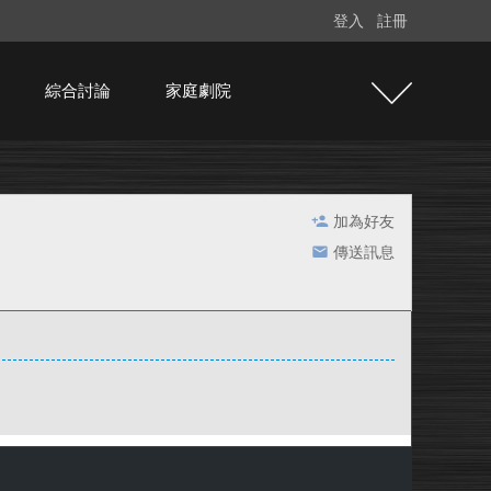
登入
註冊
綜合討論
家庭劇院
加為好友
傳送訊息