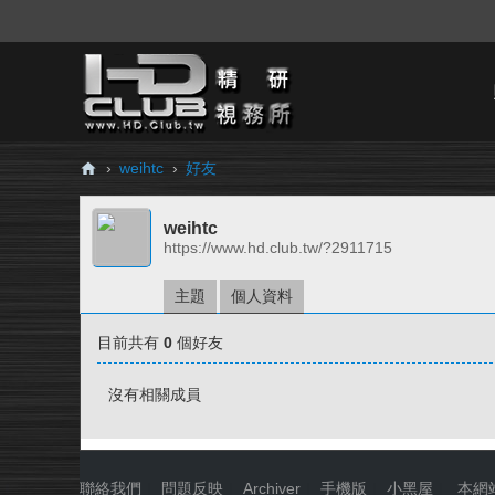
›
weihtc
›
好友
H
weihtc
D.
https://www.hd.club.tw/?2911715
Cl
ub
主題
個人資料
精
目前共有
0
個好友
研
視
沒有相關成員
務
所
聯絡我們
|
問題反映
|
Archiver
|
手機版
|
小黑屋
|
本網