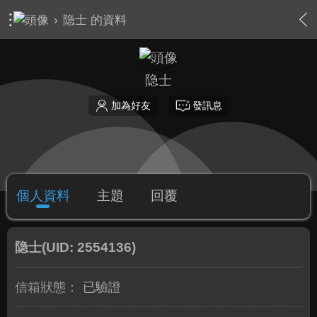
›
隐士 的資料
隐士
加為好友
發訊息
個人資料
主題
回覆
隐士
(UID: 2554136)
信箱狀態：
已驗證