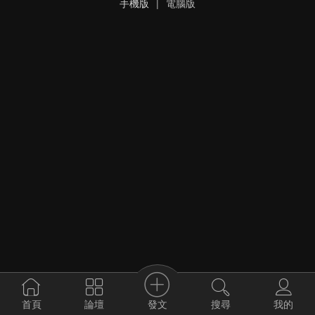
手機版
|
電腦版
發文
首頁
論壇
搜尋
我的