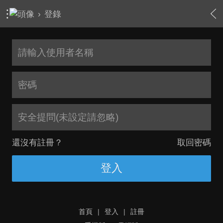
›
登錄
安全提問(未設定請忽略)
還沒有註冊？
取回密碼
登入
首頁
|
登入
|
註冊