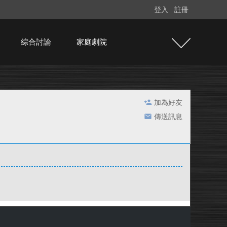
登入
註冊
綜合討論
家庭劇院
加為好友
傳送訊息