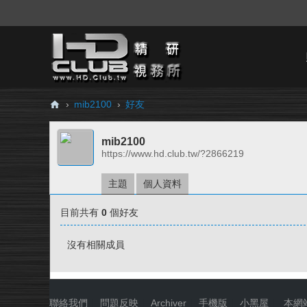
›
mib2100
›
好友
H
mib2100
D.
https://www.hd.club.tw/?2866219
Cl
ub
主題
個人資料
精
目前共有
0
個好友
研
視
沒有相關成員
務
所
聯絡我們
|
問題反映
|
Archiver
|
手機版
|
小黑屋
|
本網