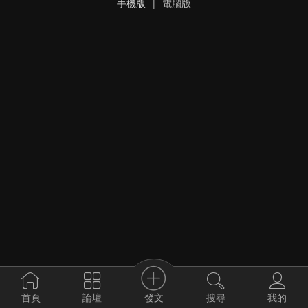
手機版
|
電腦版
發文
首頁
論壇
搜尋
我的