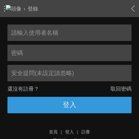
›
登錄
安全提問(未設定請忽略)
還沒有註冊？
取回密碼
登入
首頁
|
登入
|
註冊