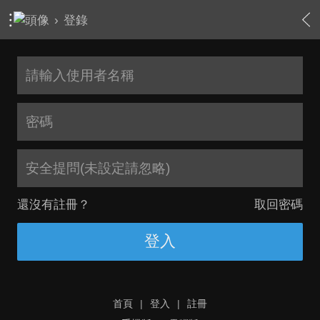
›
登錄
安全提問(未設定請忽略)
還沒有註冊？
取回密碼
登入
首頁
|
登入
|
註冊