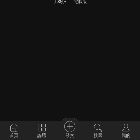
手機版
|
電腦版
發文
首頁
論壇
搜尋
我的