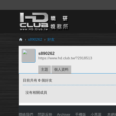
›
s890262
›
好友
H
s890262
D.
https://www.hd.club.tw/?2918513
Cl
ub
主題
個人資料
精
目前共有
0
個好友
研
視
沒有相關成員
務
所
聯絡我們
|
問題反映
|
Archiver
|
手機版
|
小黑屋
|
本網