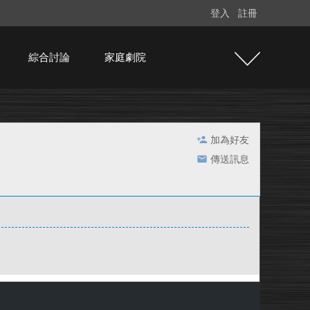
登入
註冊
綜合討論
家庭劇院
加為好友
傳送訊息