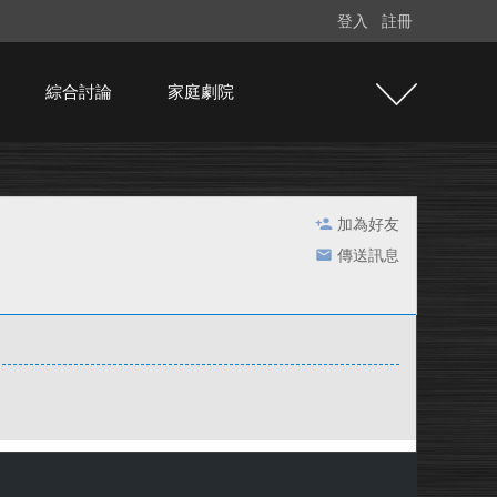
登入
註冊
綜合討論
家庭劇院
加為好友
傳送訊息