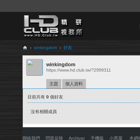
›
winkingdom
›
好友
H
winkingdom
D.
https://www.hd.club.tw/?2999311
Cl
ub
主題
個人資料
精
目前共有
0
個好友
研
視
沒有相關成員
務
所
聯絡我們
|
問題反映
|
Archiver
|
手機版
|
小黑屋
|
本網