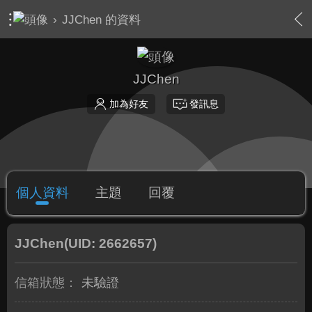
›
JJChen 的資料
JJChen
加為好友
發訊息
個人資料
主題
回覆
JJChen
(UID: 2662657)
信箱狀態：
未驗證