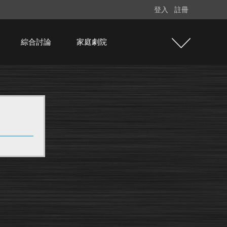
登入
註冊
綜合討論
家庭劇院