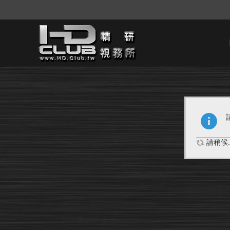
請稍候..