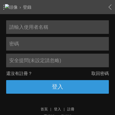
›
登錄
安全提問(未設定請忽略)
還沒有註冊？
取回密碼
登入
首頁
|
登入
|
註冊