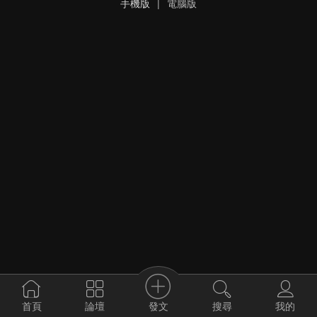
手機版
|
電腦版
發文
首頁
論壇
搜尋
我的