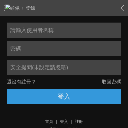
›
登錄
安全提問(未設定請忽略)
還沒有註冊？
取回密碼
登入
首頁
|
登入
|
註冊