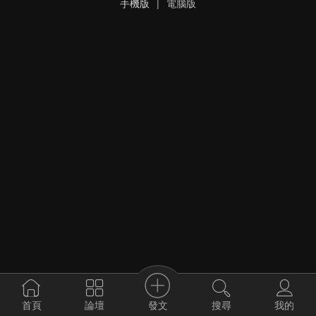
手機版
|
電腦版
發文
首頁
論壇
搜尋
我的