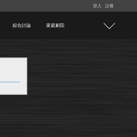
登入
註冊
綜合討論
家庭劇院