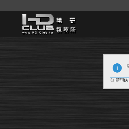
請稍候..