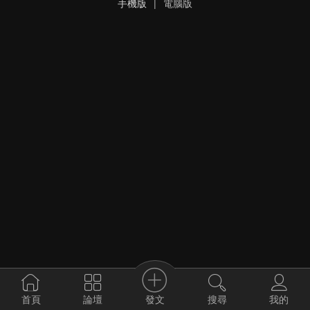
手機版
|
電腦版
發文
首頁
論壇
搜尋
我的