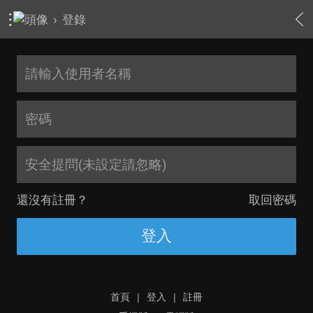
›
登錄
安全提問(未設定請忽略)
還沒有註冊？
取回密碼
登入
首頁
|
登入
|
註冊