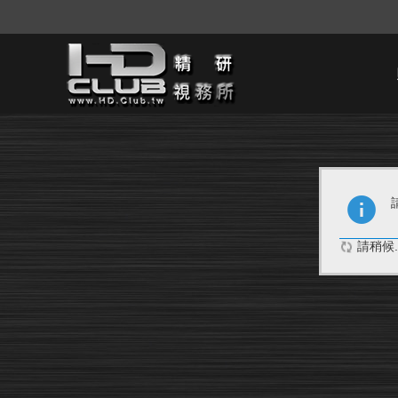
請稍候..