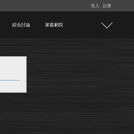
登入
註冊
綜合討論
家庭劇院