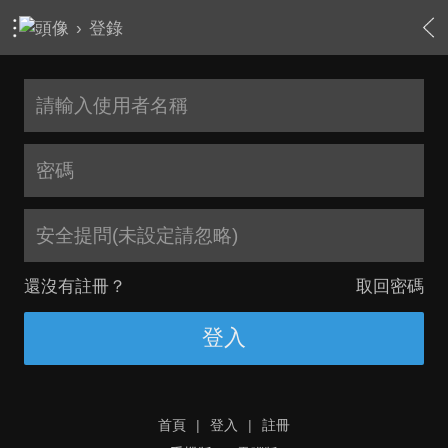
›
登錄
安全提問(未設定請忽略)
還沒有註冊？
取回密碼
登入
首頁
|
登入
|
註冊