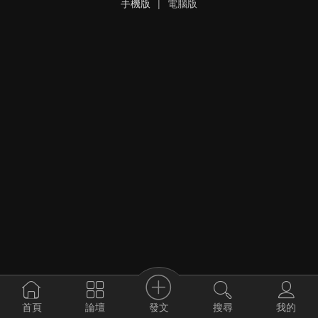
手機版
|
電腦版
發文
首頁
論壇
搜尋
我的