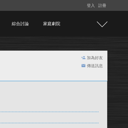
登入
註冊
綜合討論
家庭劇院
加為好友
傳送訊息