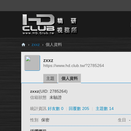
›
zxxz
›
個人資料
H
zxxz
D.
https://www.hd.club.tw/?2785264
Cl
ub
主題
個人資料
精
zxxz
(UID: 2785264)
研
信箱狀態
未驗證
視
統計資訊
好友數 0
|
回覆數 205
|
主題數 14
務
性別
保密
生日
-
所