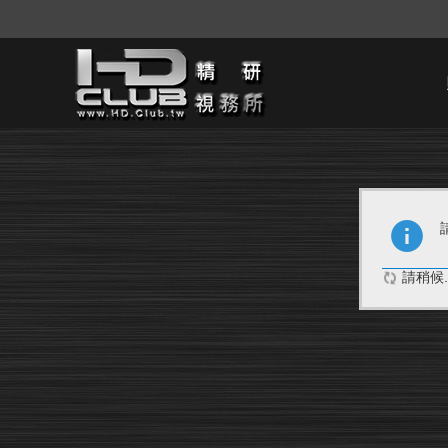
請稍候..