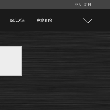
登入
註冊
綜合討論
家庭劇院