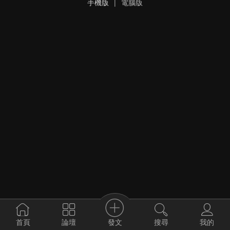
手機版
|
電腦版
發文
首頁
論壇
搜尋
我的