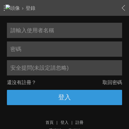
›
登錄
安全提問(未設定請忽略)
還沒有註冊？
取回密碼
登入
首頁
|
登入
|
註冊