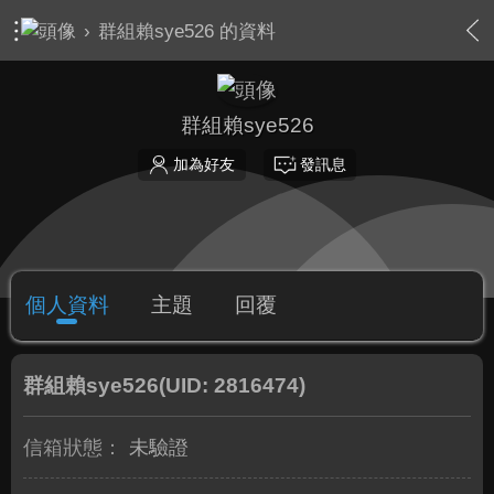
›
群組賴sye526 的資料
群組賴sye526
加為好友
發訊息
個人資料
主題
回覆
群組賴sye526
(UID: 2816474)
信箱狀態：
未驗證