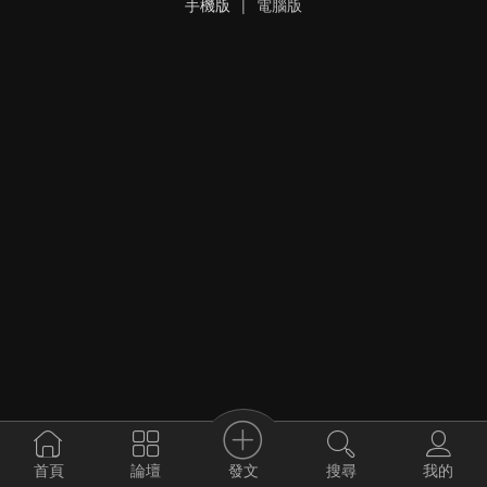
手機版
|
電腦版
發文
首頁
論壇
搜尋
我的