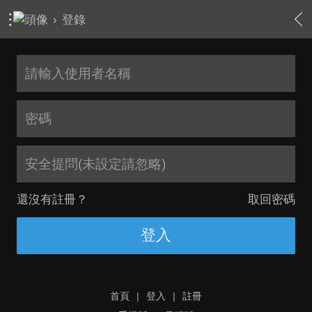
›
登錄
安全提問(未設定請忽略)
還沒有註冊？
取回密碼
登入
首頁
|
登入
|
註冊