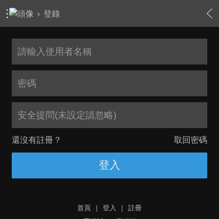
›
登錄
安全提問(未設定請忽略)
還沒有註冊？
取回密碼
登入
首頁
|
登入
|
註冊