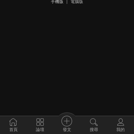
手機版
|
電腦版
發文
首頁
論壇
搜尋
我的