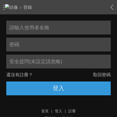
›
登錄
安全提問(未設定請忽略)
還沒有註冊？
取回密碼
登入
首頁
|
登入
|
註冊