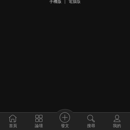
手機版
|
電腦版
發文
首頁
論壇
搜尋
我的