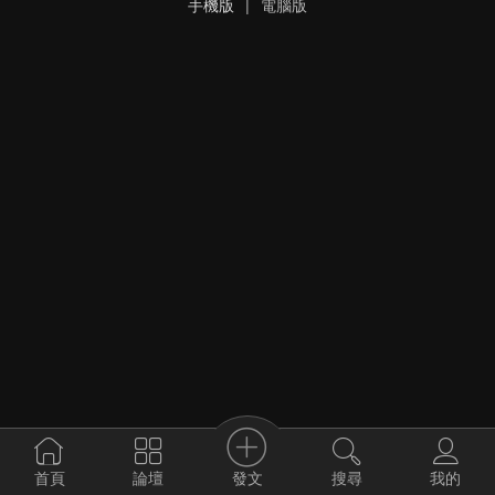
手機版
|
電腦版
發文
首頁
論壇
搜尋
我的