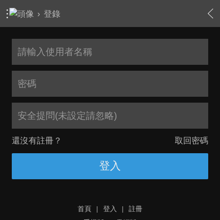
›
登錄
安全提問(未設定請忽略)
還沒有註冊？
取回密碼
登入
首頁
|
登入
|
註冊