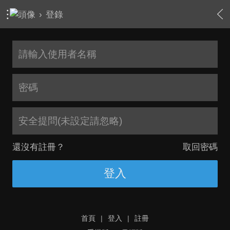
›
登錄
安全提問(未設定請忽略)
還沒有註冊？
取回密碼
登入
首頁
|
登入
|
註冊