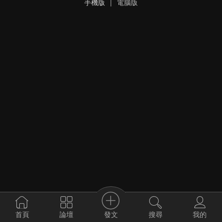
手機版
|
電腦版
發文
首頁
論壇
搜尋
我的