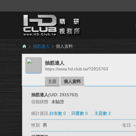
›
抽筋達人
›
個人資料
H
抽筋達人
D.
https://www.hd.club.tw/?2915763
Cl
ub
主題
個人資料
精
抽筋達人
(UID: 2915763)
研
信箱狀態
未驗證
視
統計資訊
好友數 0
|
回覆數 0
|
主題數 2
務
性別
男
生日
-
所