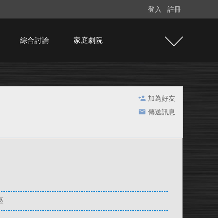
登入
註冊
綜合討論
家庭劇院
加為好友
傳送訊息
區