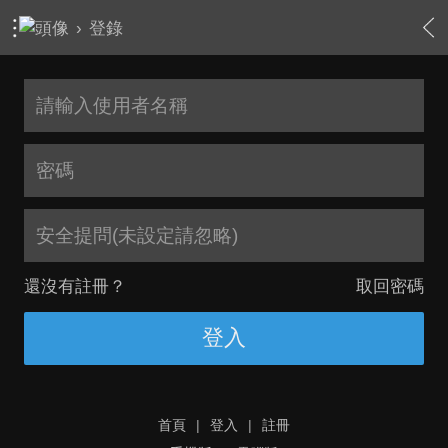
›
登錄
安全提問(未設定請忽略)
還沒有註冊？
取回密碼
登入
首頁
|
登入
|
註冊