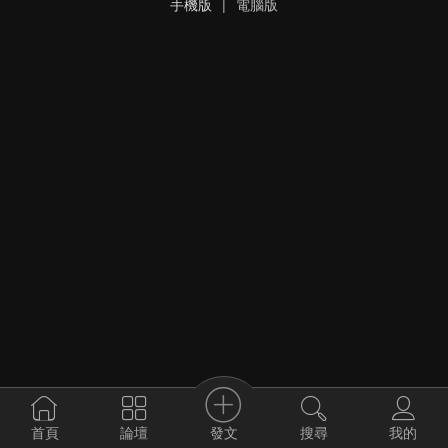
手機版
|
電腦版
發文
首頁
論壇
搜尋
我的