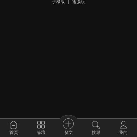
手機版
|
電腦版
發文
首頁
論壇
搜尋
我的