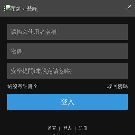
›
登錄
安全提問(未設定請忽略)
還沒有註冊？
取回密碼
登入
首頁
|
登入
|
註冊