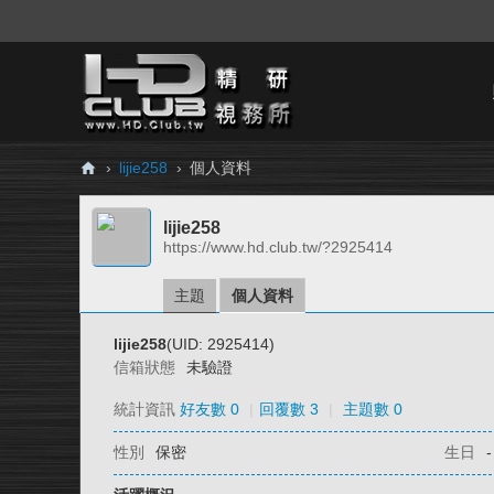
›
lijie258
›
個人資料
H
lijie258
D.
https://www.hd.club.tw/?2925414
Cl
ub
主題
個人資料
精
lijie258
(UID: 2925414)
研
信箱狀態
未驗證
視
統計資訊
好友數 0
|
回覆數 3
|
主題數 0
務
性別
保密
生日
-
所