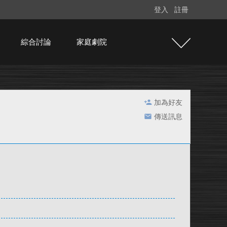
登入
註冊
綜合討論
家庭劇院
加為好友
傳送訊息